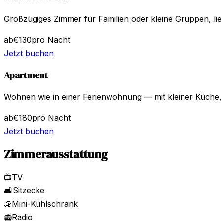
Großzügiges Zimmer für Familien oder kleine Gruppen, lieb
ab
€
130
pro Nacht
Jetzt buchen
Apartment
Wohnen wie in einer Ferienwohnung — mit kleiner Küche
ab
€
180
pro Nacht
Jetzt buchen
Zimmerausstattung
📺
TV
🛋
Sitzecke
🧊
Mini-Kühlschrank
📻
Radio