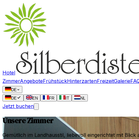
Hotel
Zimmer
Angebote
Frühstück
Hinterzarten
Freizeit
Galerie
FA
DE
DE
EN
FR
IT
NL
Jetzt buchen
Unsere Zimmer
Gemütlich im Landhausstil, liebevoll eingerichtet mit Bli