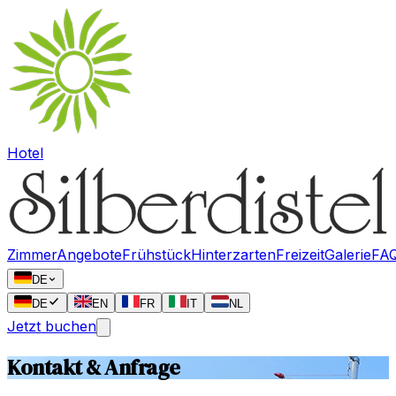
Hotel
Zimmer
Angebote
Frühstück
Hinterzarten
Freizeit
Galerie
FA
DE
DE
EN
FR
IT
NL
Jetzt buchen
Kontakt & Anfrage